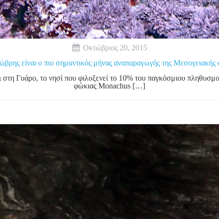
Οκτώβριος 20, 2015
βρης είναι ο πιο σημαντικός μήνας αναπαραγωγής της Μεσογειακής
ι στη Γυάρο, το νησί που φιλοξενεί το 10% του παγκόσμιου πληθυσ
φώκιας Monachus […]