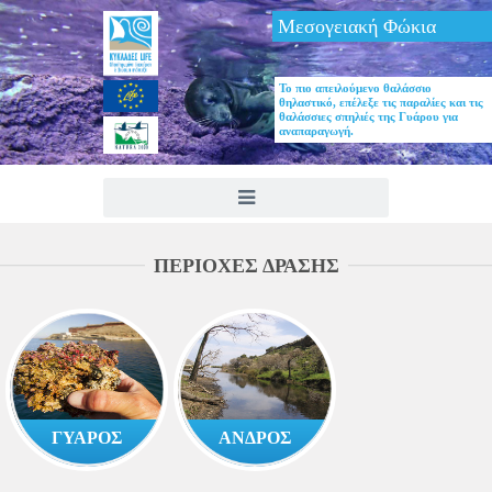
Μεσογειακή Φώκια
Το πιο απειλούμενο θαλάσσιο
θηλαστικό, επέλεξε τις παραλίες και τις
θαλάσσιες σπηλιές της Γυάρου για
αναπαραγωγή.
ΠΕΡΙΟΧΕΣ ΔΡΑΣΗΣ
ΓΥΑΡΟΣ
ΑΝΔΡΟΣ