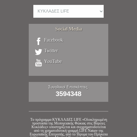
Social Media
Facebook
Twitter
YouTube
Συνολικοί Επισκέπτες:
3594348
Tο πρόγραμμα ΚΥΚΛΑΔΕΣ LIFE «Ολοκληρωμένη
προστασία της Μεσογειακής Φώκιας στις Βόρειες
Κυκλάδες» υποστηρίζεται και συγχρηματοδοτείται
από τη χρηματοδοτική γραμμή LIFE Nature της
Ευρωπαϊκής Επιτροπής, από το Ίδρυμα του Πρίγκιπα