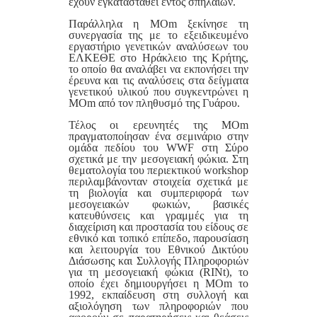
έχουν εγκατασταθεί εντός σπηλαίων.
Παράλληλα η MOm ξεκίνησε τη
συνεργασία της με το εξειδικευμένο
εργαστήριο γενετικών αναλύσεων του
ΕΛΚΕΘΕ στο Ηράκλειο της Κρήτης,
το οποίο θα αναλάβει να εκπονήσει την
έρευνα και τις αναλύσεις στα δείγματα
γενετικού υλικού που συγκεντρώνει η
MOm από τον πληθυσμό της Γυάρου.
Τέλος οι ερευνητές της MOm
πραγματοποίησαν ένα σεμινάριο στην
ομάδα πεδίου του WWF στη Σύρο
σχετικά με την μεσογειακή φώκια. Στη
θεματολογία του περιεκτικού workshop
περιλαμβάνονταν στοιχεία σχετικά με
τη βιολογία και συμπεριφορά των
μεσογειακών φωκιών, βασικές
κατευθύνσεις και γραμμές για τη
διαχείριση και προστασία του είδους σε
εθνικό και τοπικό επίπεδο, παρουσίαση
και λειτουργία του Εθνικού Δικτύου
Διάσωσης και Συλλογής Πληροφοριών
για τη μεσογειακή φώκια (RINt), το
οποίο έχει δημιουργήσει η MOm το
1992, εκπαίδευση στη συλλογή και
αξιολόγηση των πληροφοριών που