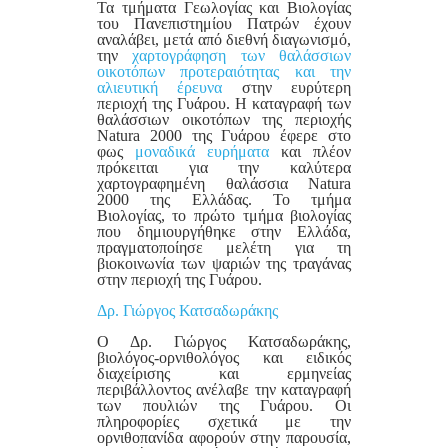
Τα τμήματα Γεωλογίας και Βιολογίας
του Πανεπιστημίου Πατρών έχουν
αναλάβει, μετά από διεθνή διαγωνισμό,
την
χαρτογράφηση των θαλάσσιων
οικοτόπων προτεραιότητας και την
αλιευτική έρευνα
στην ευρύτερη
περιοχή της Γυάρου. Η καταγραφή των
θαλάσσιων οικοτόπων της περιοχής
Natura 2000 της Γυάρου έφερε στο
φως
μοναδικά ευρήματα
και πλέον
πρόκειται για την καλύτερα
χαρτογραφημένη θαλάσσια Natura
2000 της Ελλάδας. Το τμήμα
Βιολογίας, το πρώτο τμήμα βιολογίας
που δημιουργήθηκε στην Ελλάδα,
πραγματοποίησε μελέτη για τη
βιοκοινωνία των ψαριών της τραγάνας
στην περιοχή της Γυάρου.
Δρ. Γιώργος Κατσαδωράκης
Ο Δρ. Γιώργος Κατσαδωράκης,
βιολόγος-ορνιθολόγος και ειδικός
διαχείρισης και ερμηνείας
περιβάλλοντος ανέλαβε την καταγραφή
των πουλιών της Γυάρου. Οι
πληροφορίες σχετικά με την
ορνιθοπανίδα αφορούν στην παρουσία,