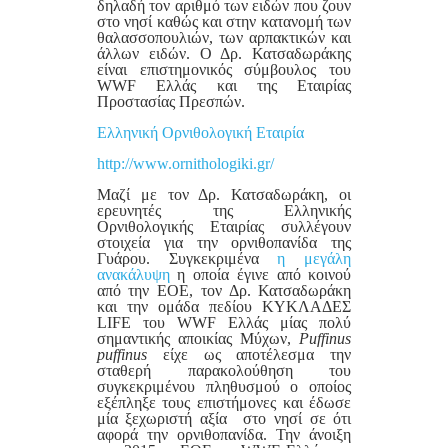
δηλαδή τον αριθμό των ειδών που ζουν
στο νησί καθώς και στην κατανομή των
θαλασσοπουλιών, των αρπακτικών και
άλλων ειδών. Ο Δρ. Κατσαδωράκης
είναι επιστημονικός σύμβουλος του
WWF Ελλάς και της Εταιρίας
Προστασίας Πρεσπών.
Ελληνική Ορνιθολογική Εταιρία
http://www.ornithologiki.gr/
Μαζί με τον Δρ. Κατσαδωράκη, οι
ερευνητές της Ελληνικής
Ορνιθολογικής Εταιρίας συλλέγουν
στοιχεία για την ορνιθοπανίδα της
Γυάρου. Συγκεκριμένα
η μεγάλη
ανακάλυψη
η οποία έγινε από κοινού
από την ΕΟΕ, τον Δρ. Κατσαδωράκη
και την ομάδα πεδίου ΚΥΚΛΑΔΕΣ
LIFE του WWF Ελλάς μίας πολύ
σημαντικής αποικίας Μύχων,
Puffinus
puffinus
είχε ως αποτέλεσμα την
σταθερή παρακολούθηση του
συγκεκριμένου πληθυσμού ο οποίος
εξέπληξε τους επιστήμονες και έδωσε
μία ξεχωριστή αξία στο νησί σε ότι
αφορά την ορνιθοπανίδα. Την άνοιξη