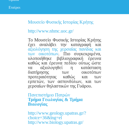
Εταίροι
Μουσείο Φυσικής Ιστορίας Κρήτης
http://www.nhmc.uoc.gr/
Το Μουσείο Φυσικής Ιστορίας Κρήτης
έχει αναλάβει την καταγραφή και
αξιολόγηση της χερσαίας πανίδας και
των οικοτόπων
. Πιο συγκεκριμένα,
υλοποιήθηκε βιβλιογραφική έρευνα
καθώς και έρευνα πεδίου ούτως ώστε
να αξιολογηθεί η κατάσταση
διατήρησης των οικοτόπων
προτεραιότητας καθώς και των
ερπετών, των ασπονδύλων, και των
χερσαίων θηλαστικών της Γυάρου.
Πανεπιστήμιο Πατρών
Τμήμα Γεωλογίας & Τμήμα
Βιολογίας
http://www.geology.upatras.gr/?
choice=36&lng=el
http://www.biology.upatras.gr/