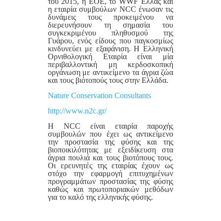
του 2015, η ΕΟΕ, το WWF Ελλάς και
η εταιρία συμβούλων NCC ένωσαν τις
δυνάμεις τους προκειμένου να
διερευνήσουν τη σημασία του
συγκεκριμένου πληθυσμού της
Γυάρου, ενός είδους που παγκοσμίως
κινδυνεύει με εξαφάνιση. Η Ελληνική
Ορνιθολογική Εταιρία είναι μία
περιβαλλοντική μη κερδοσκοπική
οργάνωση με αντικείμενο τα άγρια ζώα
και τους βιότοπούς τους στην Ελλάδα.
Nature Conservation Consultants
http://www.n2c.gr/
Η ΝCC είναι εταιρία παροχής
συμβουλών που έχει ως αντικείμενο
την προστασία της φύσης και της
βιοποικιλότητας με εξειδίκευση στα
άγρια πουλιά και τους βιοτόπους τους.
Οι ερευνητές της εταιρίας έχουν ως
στόχο την εφαρμογή επιτυχημένων
προγραμμάτων προστασίας της φύσης
καθώς και πρωτοποριακών μεθόδων
για το καλό της ελληνικής φύσης.