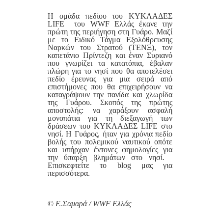
Η ομάδα πεδίου του ΚΥΚΛΑΔΕΣ
LIFE του WWF Ελλάς έκανε την
πρώτη της περιήγηση στη Γυάρο. Μαζί
με το Ειδικό Τάγμα Εξολόθρευσης
Ναρκών του Στρατού (ΤΕΝΞ), τον
καπετάνιο Πρίντεζη και έναν Συριανό
που γνωρίζει τα κατατόπια, έβαλαν
πλώρη για το νησί που θα αποτελέσει
πεδίο έρευνας για μια σειρά από
επιστήμονες που θα επιχειρήσουν να
καταγράψουν την πανίδα και χλωρίδα
της Γυάρου. Σκοπός της πρώτης
αποστολής: να χαράξουν ασφαλή
μονοπάτια για τη διεξαγωγή των
δράσεων του ΚΥΚΛΑΔΕΣ LIFE στο
νησί. Η Γυάρος, ήταν για χρόνια πεδίο
βολής του πολεμικού ναυτικού οπότε
και υπήρχαν έντονες φημολογίες για
την ύπαρξη βλημάτων στο νησί.
Επισκεφτείτε το blog μας για
περισσότερα.
©
Ε.Σαμαρά / WWF Ελλάς