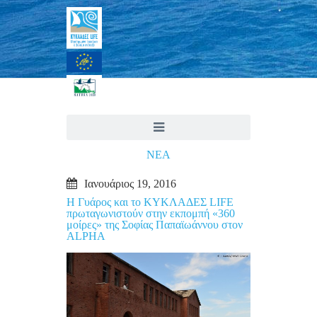
ΝΕΑ
Ιανουάριος 19, 2016
Η Γυάρος και το ΚΥΚΛΑΔΕΣ LIFE
πρωταγωνιστούν στην εκπομπή «360
μοίρες» της Σοφίας Παπαϊωάννου στον
ALPHA