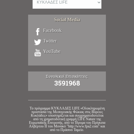
Social Media
Facebook
Twitter
YouTube
Συνολικοί Επισκέπτες:
3591968
Tο πρόγραμμα ΚΥΚΛΑΔΕΣ LIFE «Ολοκληρωμένη
προστασία της Μεσογειακής Φώκιας στις Βόρειες
Κυκλάδες» υποστηρίζεται και συγχρηματοδοτείται
από τη χρηματοδοτική γραμμή LIFE Nature της
Ευρωπαϊκής Επιτροπής, από το Ίδρυμα του Πρίγκιπα
Αλβέρτου ΙΙ του Μονακό "http://www.fpa2.com" και
από το Πράσινο Ταμείο.