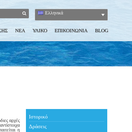
Ελληνικά
ΣΗΣ
ΝΕΑ
ΥΛΙΚΟ
ΕΠΙΚΟΙΝΩΝΙΑ
BLOG
Ιστορικό
διες αρχές
αντίστοιχα
Δράσεις
ιτείται η