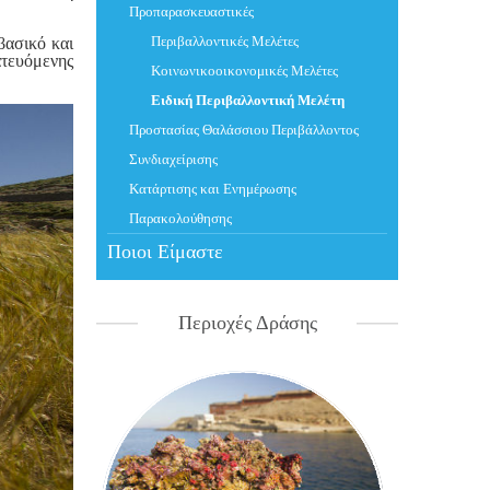
Προπαρασκευαστικές
Περιβαλλοντικές Mελέτες
βασικό και
ατευόμενης
Κοινωνικοοικονομικές Mελέτες
Ειδική Περιβαλλοντική Μελέτη
Προστασίας Θαλάσσιου Περιβάλλοντος
Συνδιαχείρισης
Κατάρτισης και Ενημέρωσης
Παρακολούθησης
Ποιοι Είμαστε
Περιοχές Δράσης