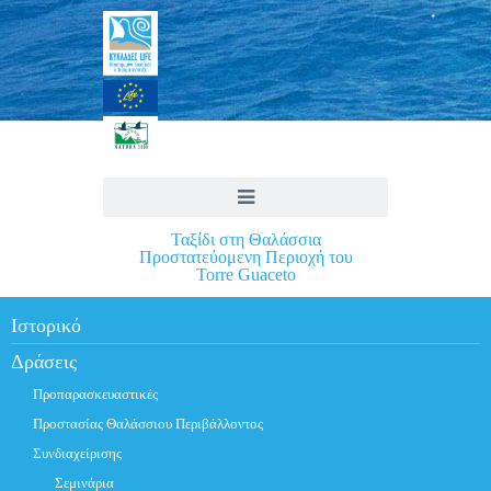
Ταξίδι στη Θαλάσσια
Προστατεύομενη Περιοχή του
Torre Guaceto
Ιστορικό
Δράσεις
Προπαρασκευαστικές
Προστασίας Θαλάσσιου Περιβάλλοντος
Συνδιαχείρισης
Σεμινάρια