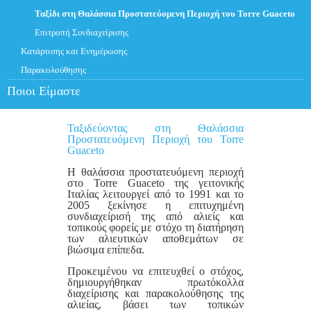
Ταξίδι στη Θαλάσσια Προστατεύομενη Περιοχή του Torre Guaceto
Επιτροπή Συνδιαχείρισης
Κατάρτισης και Ενημέρωσης
Παρακολούθησης
Ποιοι Είμαστε
Ταξιδεύοντας στη Θαλάσσια
Προστατευόμενη Περιοχή του Torre
Guaceto
Η θαλάσσια προστατευόμενη περιοχή
στο Torre Guaceto της γειτονικής
Ιταλίας λειτουργεί από το 1991 και το
2005 ξεκίνησε η επιτυχημένη
συνδιαχείρισή της από αλιείς και
τοπικούς φορείς με στόχο τη διατήρηση
των αλιευτικών αποθεμάτων σε
βιώσιμα επίπεδα.
Προκειμένου να επιτευχθεί ο στόχος,
δημιουργήθηκαν πρωτόκολλα
διαχείρισης και παρακολούθησης της
αλιείας, βάσει των τοπικών