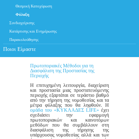
Θεσμική Κατοχύρωση
Φύλαξη
Συνδιαχείρισης
Κατάρτισης και Ενημέρωσης
Παρακολούθησης
Ποιοι Είμαστε
Πρωτοποριακές Μέθοδοι για τη
Διασφάλιση της Προστασίας της
Περιοχής
Η επιτυχημένη λειτουργία, διαχείριση
και προστασία μιας προστατευόμενης
περιοχής εξαρτάται σε τεράστιο βαθμό
από την τήρηση της νομοθεσίας και τα
μέτρα φύλαξης που θα ληφθούν. Η
ομάδα του «ΚΥΚΛΑΔΕΣ LIFE»
έχει
σχεδιάσει την εφαρμογή
πρωτοποριακών και καινοτόμων
μεθόδων που θα συμβάλλουν στη
διασφάλιση της τήρησης της
υπάρχουσας νομοθεσίας αλλά και των