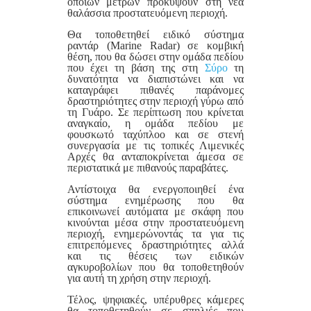
όποιων μέτρων προκύψουν στη νέα
θαλάσσια προστατευόμενη περιοχή.
Θα τοποθετηθεί ειδικό σύστημα
ραντάρ (Marine Radar) σε κομβική
θέση, που θα δώσει στην ομάδα πεδίου
που έχει τη βάση της στη
Σύρο
τη
δυνατότητα να διαπιστώνει και να
καταγράφει πιθανές παράνομες
δραστηριότητες στην περιοχή γύρω από
τη Γυάρο. Σε περίπτωση που κρίνεται
αναγκαίο, η ομάδα πεδίου με
φουσκωτό ταχύπλοο και σε στενή
συνεργασία με τις τοπικές Λιμενικές
Αρχές θα ανταποκρίνεται άμεσα σε
περιστατικά με πιθανούς παραβάτες.
Αντίστοιχα θα ενεργοποιηθεί ένα
σύστημα ενημέρωσης που θα
επικοινωνεί αυτόματα με σκάφη που
κινούνται μέσα στην προστατευόμενη
περιοχή, ενημερώνοντάς τα για τις
επιτρεπόμενες δραστηριότητες αλλά
και τις θέσεις των ειδικών
αγκυροβολίων που θα τοποθετηθούν
για αυτή τη χρήση στην περιοχή.
Τέλος, ψηφιακές, υπέρυθρες κάμερες
θα τοποθετηθούν σε σπηλιές που